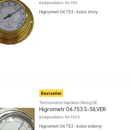
Kod produktu:
06 753
Higrometr 06 753 - kolor złoty
Bestseller
Producent
Termometerfabriken Viking SE
Higrometr 06 753 S-SILVER
Kod produktu:
06 753 S
Higrometr 06 753 - kolor srebrny