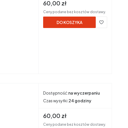
Cena brutto
60,00 zł
Ceny podane bez kosztów dostawy.
DO KOSZYKA
Dostępność:
na wyczerpaniu
Czas wysyłki:
24 godziny
Cena brutto
60,00 zł
Ceny podane bez kosztów dostawy.