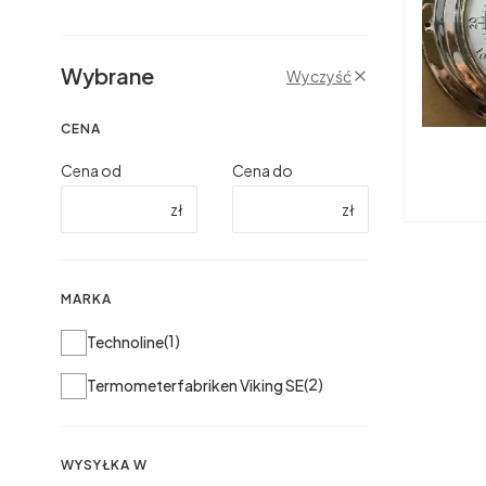
Filtry
Wybrane
Wyczyść
CENA
Cena od
Cena do
zł
zł
MARKA
Marka
1
Technoline
2
Termometerfabriken Viking SE
WYSYŁKA W