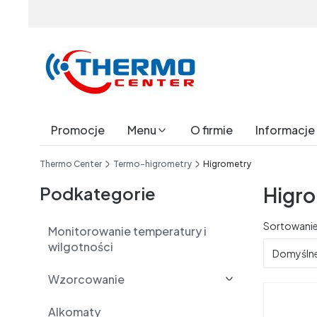
Promocje
Menu
O firmie
Informacje
End of main navigation
Thermo Center
Termo-higrometry
Higrometry
Podkategorie
Higr
Lista 
Sortowanie
Monitorowanie temperatury i
wilgotności
Domyśln
Wzorcowanie
Alkomaty