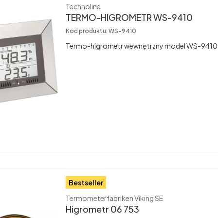
Producent
Technoline
TERMO-HIGROMETR WS-9410
Kod produktu:
WS-9410
Termo-higrometr wewnętrzny model WS-9410
Bestseller
Producent
Termometerfabriken Viking SE
Higrometr 06 753