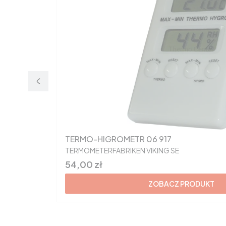
TERMO-HIGROMETR 06 917
PRODUCENT
TERMOMETERFABRIKEN VIKING SE
Cena
54,00 zł
ZOBACZ PRODUKT