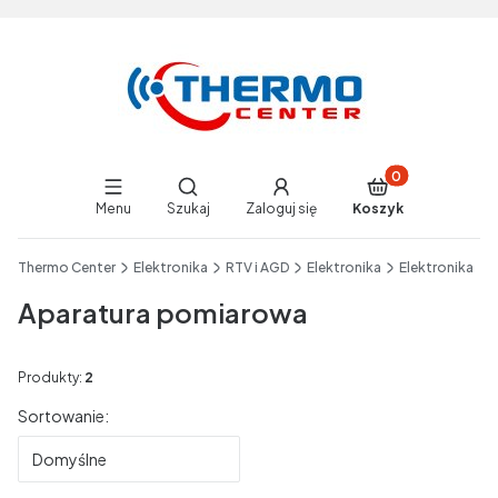
Produkty w koszy
Otwórz wyszukiwarkę
Menu
Szukaj
Zaloguj się
Koszyk
End of main navigation
Thermo Center
Elektronika
RTV i AGD
Elektronika
Elektronika
Aparatura pomiarowa
Produkty:
2
Lista produktów
Sortowanie:
Domyślne