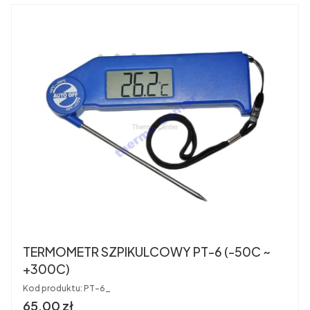
TERMOMETR SZPIKULCOWY PT-6 (-50C ~
+300C)
Kod produktu:
PT-6_
Cena brutto
65,00 zł