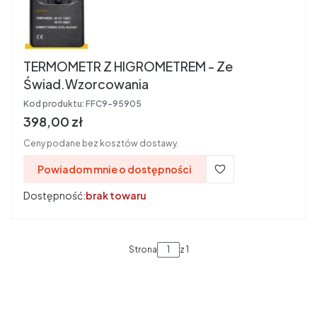
TERMOMETR Z HIGROMETREM - Ze
Świad.Wzorcowania
Kod produktu:
FFC9-95905
Cena brutto
398,00 zł
Ceny podane bez kosztów dostawy.
Powiadom mnie o dostępności
Dostępność:
brak towaru
Strona
z 1