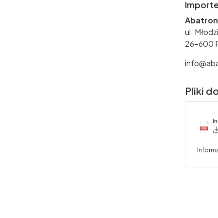
Importe
Abatroni
ul. Młod
26-600 
info@aba
Pliki d
I
Inform