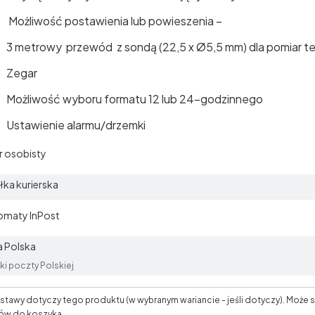
Możliwość postawienia lub powieszenia –
3 metrowy przewód z sondą (22,5 x Ø5,5 mm) dla pomiar t
Zegar
Możliwość wyboru formatu 12 lub 24-godzinnego
Ustawienie alarmu/drzemki
 osobisty
łka kurierska
omaty InPost
 Polska
ki poczty Polskiej
tawy dotyczy tego produktu (w wybranym wariancie - jeśli dotyczy). Może s
ów do koszyka.