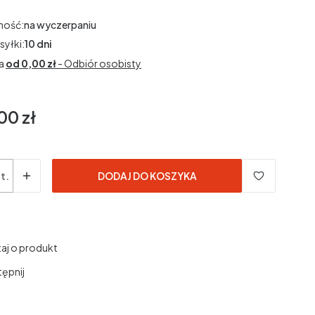
ność:
na wyczerpaniu
syłki:
10 dni
a
od 0,00 zł
- Odbiór osobisty
00 zł
t.
DODAJ DO KOSZYKA
aj o produkt
ępnij