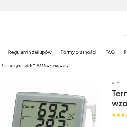
Regulamin zakupów
Formy płatności
FAQ
Termo higrometr HT-9253 wzorcowany
ATM
Ter
wzo