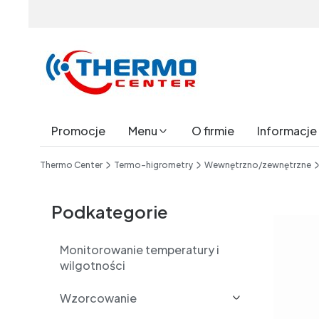
Promocje
Menu
O firmie
Informacje
End of main navigation
Thermo Center
Termo-higrometry
Wewnętrzno/zewnętrzne
Etykiety
Podkategorie
Monitorowanie temperatury i
wilgotności
Wzorcowanie