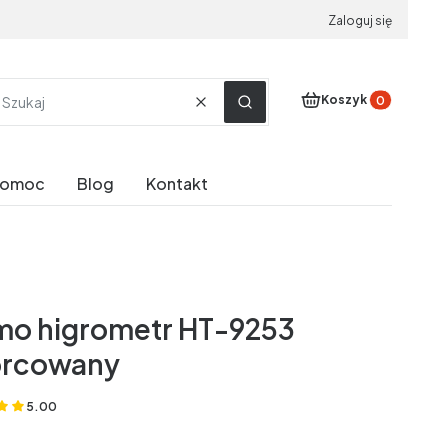
Zaloguj się
Produkty w koszyku
Koszyk
Wyczyść
Szukaj
Pomoc
Blog
Kontakt
mo higrometr HT-9253
rcowany
5.00
(Oceny: 1 Recenzje: 0)