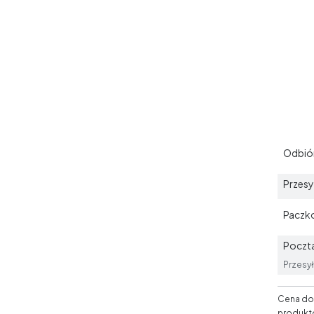
Odbiór
Przesy
Paczk
Poczta
Przesył
Cena dos
produkt