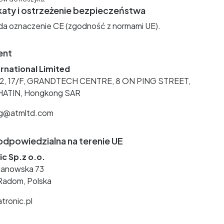
katy i ostrzeżenie bezpieczeństwa
da oznaczenie CE (zgodność z normami UE).
ent
rnational Limited
02, 17/F, GRANDTECH CENTRE, 8 ON PING STREET,
HATIN, Hongkong SAR
ng@atmltd.com
dpowiedzialna na terenie UE
c Sp.z o.o.
zianowska 73
Radom, Polska
tronic.pl