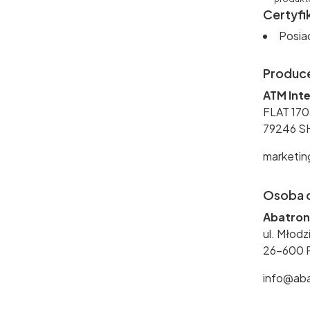
Certyfi
Posia
Produc
ATM Inte
FLAT 17
79246 S
marketi
Osoba o
Abatroni
ul. Młod
26-600 
info@aba