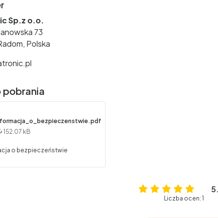
r
c Sp.z o.o.
zianowska 73
Radom, Polska
tronic.pl
o pobrania
nformacja_o_bezpieczenstwie.pdf
152.07 kB
acja o bezpieczeństwie
5
Liczba ocen: 1