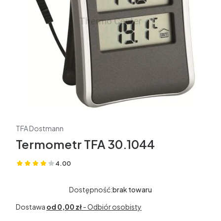
TFA Dostmann
Termometr TFA 30.1044
4.00
(Oceny: 5 Recenzje: 0)
Dostępność:
brak towaru
Dostawa
od 0,00 zł
- Odbiór osobisty