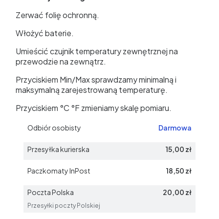
Zerwać folię ochronną.
Włożyć baterie.
Umieścić czujnik temperatury zewnętrznej na
przewodzie na zewnątrz.
Przyciskiem Min/Max sprawdzamy minimalną i
maksymalną zarejestrowaną temperaturę.
Przyciskiem °C °F zmieniamy skalę pomiaru.
Odbiór osobisty
Darmowa
Przesyłka kurierska
15,00 zł
Paczkomaty InPost
18,50 zł
Poczta Polska
20,00 zł
Przesyłki poczty Polskiej