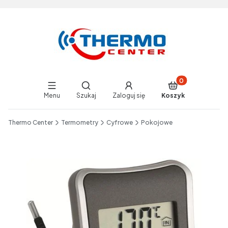
Produkty w koszy
Otwórz wyszukiwarkę
Menu
Szukaj
Zaloguj się
Koszyk
End of main navigation
Thermo Center
Termometry
Cyfrowe
Pokojowe
Etykiety