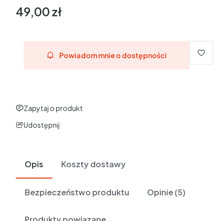
49,00 zł
Cena
Powiadom mnie o dostępności
Zapytaj o produkt
Udostępnij
Opis
Koszty dostawy
Bezpieczeństwo produktu
Opinie (5)
Produkty powiązane